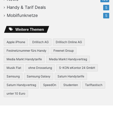
Handy & Tarif Deals
5
Mobilfunknetze
5
Weitere Themen
Apple iPhone
Drillisch AG
Drillisch Online AG
Festnetznummer fürs Handy
Freenet Group
Media Markt Handytarife
Media Markt Handyvertrag
Musik Flat
ohne Drosselung
S-KON eKontor 24 GmbH
Samsung
Samsung Galaxy
Saturn Handytarife
Saturn Handyvertrag
SpeedOn
Studenten
Tariftastisch
unter 10 Euro