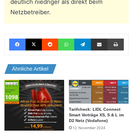
deutlich niedriger als direkt beim
Netzbetreiber.
Facebook
X
Reddit
WhatsApp
Telegram
Teile per E-Mail
Drucken
Ähnliche Artikel
Tarifcheck: LIDL Connect
Smart Verträge XS, S & L im
D2 Netz (Vodafone)
12. November 2024