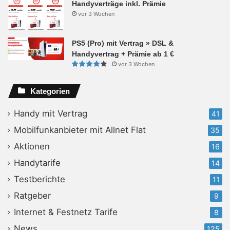
Handyverträge inkl. Prämie
vor 3 Wochen
PS5 (Pro) mit Vertrag » DSL &
Handyvertrag + Prämie ab 1 €
vor 3 Wochen
Kategorien
Handy mit Vertrag
41
Mobilfunkanbieter mit Allnet Flat
35
Aktionen
16
Handytarife
14
Testberichte
11
Ratgeber
9
Internet & Festnetz Tarife
8
News
125