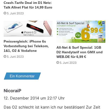
Crash-Tarife Deal im D1 Netz:
Talk Allnet Flat für 14,99 Euro
5. Juni 2023
Preisvergleich: iPhone 6s
Vorbestellung bei Telekom,
All-Net & Surf Special: 1GB
1&1, O2 & Vodafone
D2 Handytarif von GMX und
WEB.DE für 6,99 €
5. Juni 2023
5. Juni 2023
Ein Kommentar
s
NicoraiP
a
12. Dezember 2014 um 22:17 Uhr
g
Das O2 schlecht ist kann ich nur bestätigen! Zur Zeit