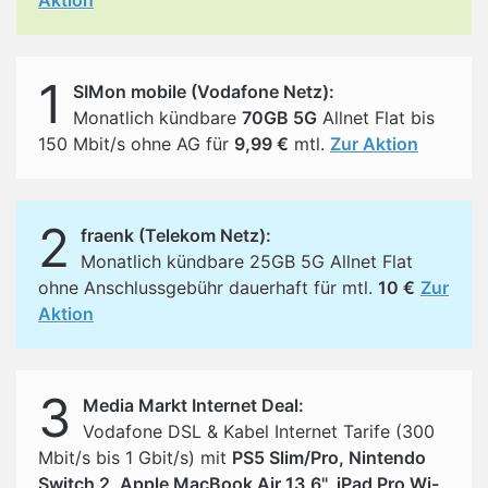
Aktion
1
SIMon mobile (Vodafone Netz):
Monatlich kündbare
70GB 5G
Allnet Flat bis
150 Mbit/s ohne AG für
9,99 €
mtl.
Zur Aktion
2
fraenk (Telekom Netz):
Monatlich kündbare 25GB 5G Allnet Flat
ohne Anschlussgebühr dauerhaft für mtl.
10 €
Zur
Aktion
3
Media Markt Internet Deal:
Vodafone DSL & Kabel Internet Tarife (300
Mbit/s bis 1 Gbit/s) mit
PS5 Slim/Pro, Nintendo
Switch 2, Apple MacBook Air 13,6", iPad Pro Wi-