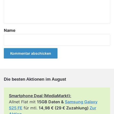
e
n
t
a
Name
r
*
Die besten Aktionen im August
Smartphone Deal (MediaMarkt):
Allnet Flat mit
15GB Daten &
Samsung Galaxy
S25 FE
für mtl.
14,98 € (29 € Zuzahlung)
Zur