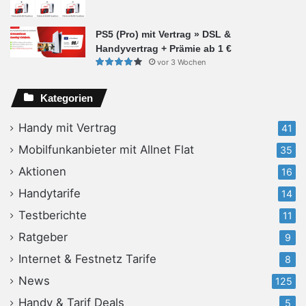
PS5 (Pro) mit Vertrag » DSL &
Handyvertrag + Prämie ab 1 €
vor 3 Wochen
Kategorien
Handy mit Vertrag
41
Mobilfunkanbieter mit Allnet Flat
35
Aktionen
16
Handytarife
14
Testberichte
11
Ratgeber
9
Internet & Festnetz Tarife
8
News
125
Handy & Tarif Deals
5