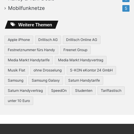
Mobilfunknetze
5
Weitere Themen
Apple iPhone
Drillisch AG
Drillisch Online AG
Festnetznummer fürs Handy
Freenet Group
Media Markt Handytarife
Media Markt Handyvertrag
Musik Flat
ohne Drosselung
S-KON eKontor 24 GmbH
Samsung
Samsung Galaxy
Saturn Handytarife
Saturn Handyvertrag
SpeedOn
Studenten
Tariftastisch
unter 10 Euro