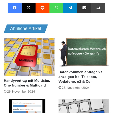
Facebook
X
Reddit
WhatsApp
Telegram
Teile per E-Mail
Drucken
Ähnliche Artikel
Datenvolumen abfragen /
anzeigen bei Telekom,
Handyvertrag mit Multisim,
Vodafone, o2 & Co.
One Number & Multicard
25. November 2024
26. November 2024