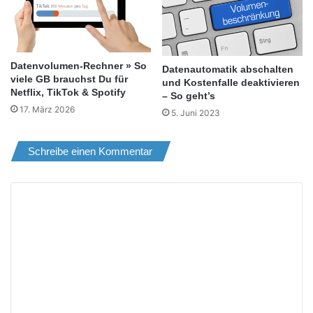
Datenvolumen-Rechner » So
Datenautomatik abschalten
viele GB brauchst Du für
und Kostenfalle deaktivieren
Netflix, TikTok & Spotify
– So geht’s
17. März 2026
5. Juni 2023
Schreibe einen Kommentar
K
o
m
m
e
n