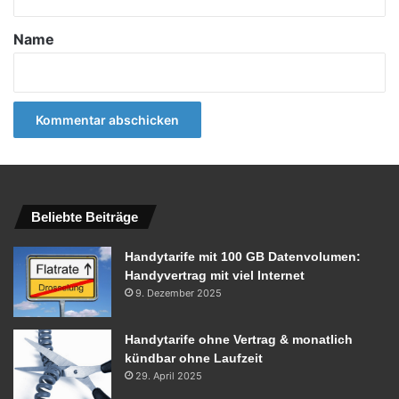
t
a
Name
r
*
Beliebte Beiträge
Handytarife mit 100 GB Datenvolumen:
Handyvertrag mit viel Internet
9. Dezember 2025
Handytarife ohne Vertrag & monatlich
kündbar ohne Laufzeit
29. April 2025