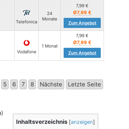
7,99
€
Ø7,99 €
24
Monate
Telefonica
Zum Angebot
7,99
€
Ø7,99 €
1 Monat
Vodafone
Zum Angebot
5
6
7
8
Nächste
Letzte Seite
a)
Inhaltsverzeichnis
[
anzeigen
]