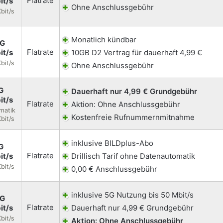
Flatrate
it/s
Ohne Anschlussgebühr
bit/s
Monatlich kündbar
5G
Flatrate
it/s
10GB D2 Vertrag für dauerhaft 4,99 €
bit/s
Ohne Anschlussgebühr
G
Dauerhaft nur 4,99 € Grundgebühr
it/s
Flatrate
Aktion: Ohne Anschlussgebühr
matik
Kostenfreie Rufnummernmitnahme
bit/s
inklusive BILDplus-Abo
G
Flatrate
it/s
Drillisch Tarif ohne Datenautomatik
bit/s
0,00 € Anschlussgebühr
inklusive 5G Nutzung bis 50 Mbit/s
5G
Flatrate
it/s
Dauerhaft nur 4,99 € Grundgebühr
bit/s
Aktion: Ohne Anschlussgebühr