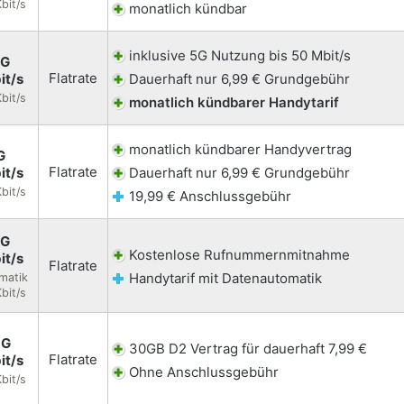
bit/s
monatlich kündbar
inklusive 5G Nutzung bis 50 Mbit/s
5G
Flatrate
it/s
Dauerhaft nur 6,99 € Grundgebühr
bit/s
monatlich kündbarer Handytarif
monatlich kündbarer Handyvertrag
G
Flatrate
it/s
Dauerhaft nur 6,99 € Grundgebühr
bit/s
19,99 € Anschlussgebühr
5G
Kostenlose Rufnummernmitnahme
it/s
Flatrate
Handytarif mit Datenautomatik
matik
bit/s
5G
30GB D2 Vertrag für dauerhaft 7,99 €
Flatrate
it/s
Ohne Anschlussgebühr
bit/s