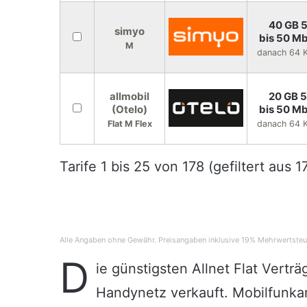
40 GB 
simyo
bis 50 Mb
M
danach 64 K
allmobil
20 GB 
(Otelo)
bis 50 Mb
Flat M Flex
danach 64 K
Tarife
1
bis
25
von
178
(gefiltert aus 
Alle Angaben ohne Gewähr. Preisangaben inklusive 19% Mehrwertsteuer
D
ie günstigsten Allnet Flat Vertr
Handynetz verkauft. Mobilfunka