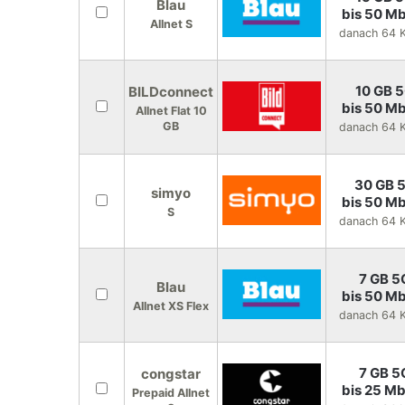
Blau
bis 50 Mb
Allnet S
danach 64 K
10 GB 
BILDconnect
bis 50 Mb
Allnet Flat 10
GB
danach 64 K
30 GB 
simyo
bis 50 Mb
S
danach 64 K
7 GB 5
Blau
bis 50 Mb
Allnet XS Flex
danach 64 K
7 GB 5
congstar
bis 25 Mb
Prepaid Allnet