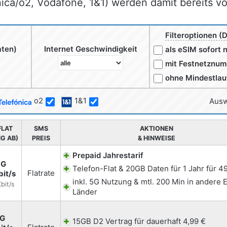
ica/o2, Vodafone, 1&1) werden damit bereits 
Filteroptionen (D
aten)
Internet Geschwindigkeit
als eSIM sofort 
mit Festnetznu
ohne Mindestlau
o2
1&1
Ausw
FLAT
SMS
AKTIONEN
G AB)
PREIS
& HINWEISE
Prepaid Jahrestarif
5G
Telefon-Flat & 20GB Daten für 1 Jahr für 4
Flatrate
bit/s
inkl. 5G Nutzung & mtl. 200 Min in andere 
bit/s
Länder
5G
15GB D2 Vertrag für dauerhaft 4,99 €