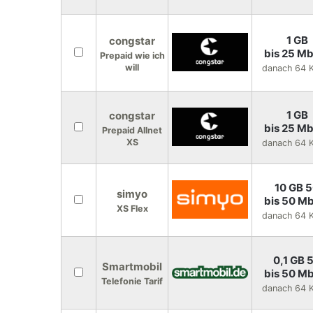
1 GB
congstar
bis 25 Mb
Prepaid wie ich
will
danach 64 K
1 GB
congstar
bis 25 Mb
Prepaid Allnet
XS
danach 64 K
10 GB 
simyo
bis 50 Mb
XS Flex
danach 64 K
0,1 GB 
Smartmobil
bis 50 Mb
Telefonie Tarif
danach 64 K