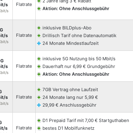
2 Jahre lang 3 € Rabatt
Flatrate
it/s
Aktion: Ohne Anschlussgebühr
bit/s
inklusive BILDplus-Abo
5G
Flatrate
it/s
Drillisch Tarif ohne Datenautomatik
bit/s
24 Monate Mindestlaufzeit
inklusive 5G Nutzung bis 50 Mbit/s
5G
Flatrate
it/s
Dauerhaft nur 6,99 € Grundgebühr
bit/s
Aktion: Ohne Anschlussgebühr
7GB Vertrag ohne Laufzeit
G
Flatrate
it/s
24 Monate lang nur 5,99 €
bit/s
29,99 € Anschlussgebühr
D1 Prepaid Tarif mit 7,00 € Startguthaben
G
Flatrate
it/s
bestes D1 Mobilfunknetz