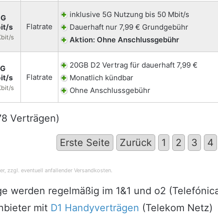
inklusive 5G Nutzung bis 50 Mbit/s
5G
Flatrate
it/s
Dauerhaft nur 7,99 € Grundgebühr
bit/s
Aktion: Ohne Anschlussgebühr
20GB D2 Vertrag für dauerhaft 7,99 €
5G
Flatrate
it/s
Monatlich kündbar
bit/s
Ohne Anschlussgebühr
178 Verträgen)
Erste Seite
Zurück
1
2
3
4
, zzgl. eventuell anfallender Versandkosten.
äge werden regelmäßig im 1&1 und o2 (Telefónic
nbieter mit
D1 Handyverträgen
(Telekom Netz)