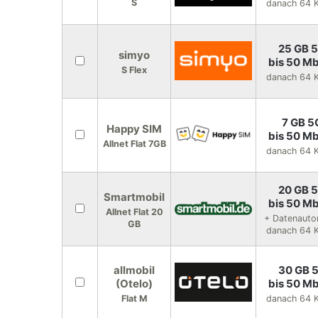
S
danach 64 K
25 GB 
simyo
bis 50 Mb
S Flex
danach 64 K
7 GB 5
Happy SIM
bis 50 Mb
Allnet Flat 7GB
danach 64 K
20 GB 
Smartmobil
bis 50 Mb
Allnet Flat 20
+ Datenauto
GB
danach 64 K
allmobil
30 GB 
(Otelo)
bis 50 Mb
Flat M
danach 64 K