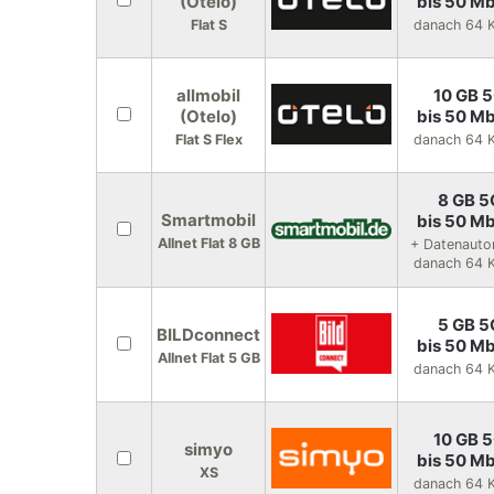
(Otelo)
bis 50 Mb
Flat S
danach 64 K
allmobil
10 GB 
(Otelo)
bis 50 Mb
Flat S Flex
danach 64 K
8 GB 5
Smartmobil
bis 50 Mb
Allnet Flat 8 GB
+ Datenauto
danach 64 K
5 GB 5
BILDconnect
bis 50 Mb
Allnet Flat 5 GB
danach 64 K
10 GB 
simyo
bis 50 Mb
XS
danach 64 K