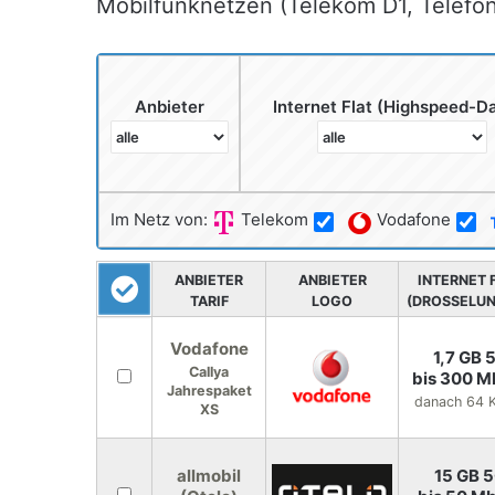
Mobilfunknetzen (Telekom D1, Telefón
Anbieter
Internet Flat (Highspeed-D
Im Netz von:
Telekom
Vodafone
ANBIETER
ANBIETER
INTERNET 
TARIF
LOGO
(DROSSELUN
Vodafone
1,7 GB 
Callya
bis 300 M
Jahrespaket
danach 64 K
XS
allmobil
15 GB 