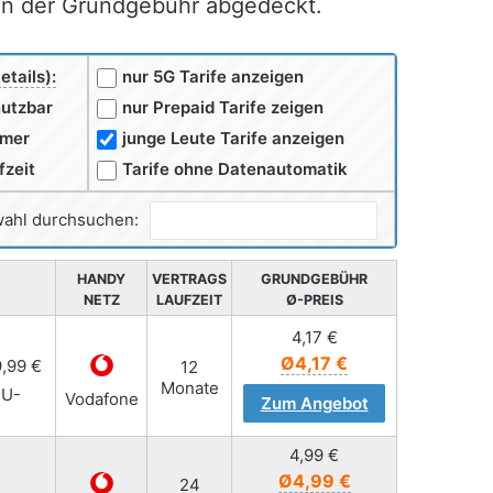
von der Grundgebühr abgedeckt.
etails):
nur 5G Tarife anzeigen
nutzbar
nur Prepaid Tarife zeigen
mmer
junge Leute Tarife anzeigen
fzeit
Tarife ohne Datenautomatik
ahl durchsuchen:
HANDY
VERTRAGS
GRUNDGEBÜHR
NETZ
LAUFZEIT
Ø-PREIS
4,17
€
Ø4,17 €
9,99 €
12
Monate
EU-
Vodafone
Zum Angebot
4,99
€
Ø4,99 €
24