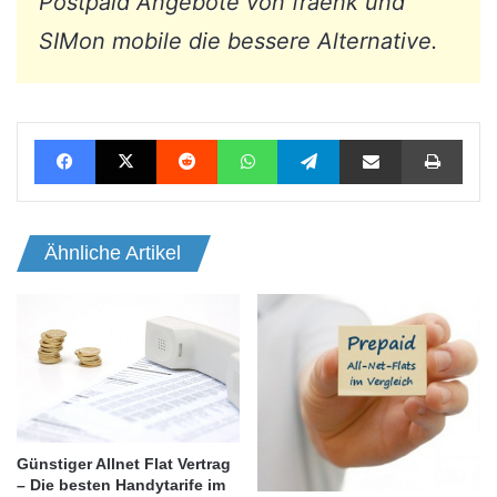
Postpaid Angebote von fraenk und
SIMon mobile die bessere Alternative.
Facebook
X
Reddit
WhatsApp
Telegram
Teile per E-Mail
Drucken
Ähnliche Artikel
Günstiger Allnet Flat Vertrag
– Die besten Handytarife im