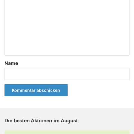
o
m
m
e
n
t
a
Name
r
*
Die besten Aktionen im August