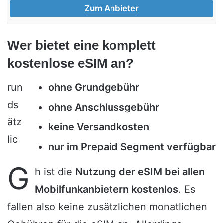
Zum Anbieter
Wer bietet eine komplett
kostenlose eSIM an?
run
ohne Grundgebühr
ds
ohne Anschlussgebühr
ätz
keine Versandkosten
lic
nur im Prepaid Segment verfügbar
G
h ist die
Nutzung der eSIM bei allen
Mobilfunkanbietern kostenlos
. Es
fallen also keine zusätzlichen monatlichen