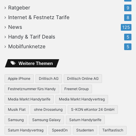
Ratgeber
9
Internet & Festnetz Tarife
8
News
125
Handy & Tarif Deals
5
Mobilfunknetze
5
Weitere Themen
Apple iPhone
Drillisch AG
Drillisch Online AG
Festnetznummer fürs Handy
Freenet Group
Media Markt Handytarife
Media Markt Handyvertrag
Musik Flat
ohne Drosselung
S-KON eKontor 24 GmbH
Samsung
Samsung Galaxy
Saturn Handytarife
Saturn Handyvertrag
SpeedOn
Studenten
Tariftastisch