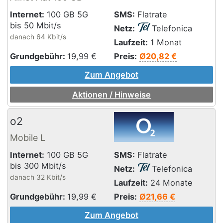
Internet:
100 GB 5G
SMS:
Flatrate
bis 50 Mbit/s
Netz:
Telefonica
danach 64 Kbit/s
Laufzeit:
1 Monat
Grundgebühr:
19,99
€
Preis:
Ø20,82 €
Zum Angebot
Aktionen / Hinweise
o2
Mobile L
Internet:
100 GB 5G
SMS:
Flatrate
bis 300 Mbit/s
Netz:
Telefonica
danach 32 Kbit/s
Laufzeit:
24 Monate
Grundgebühr:
19,99
€
Preis:
Ø21,66 €
Zum Angebot