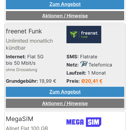
Zum Angebot
Aktionen / Hinweise
freenet Funk
Unlimited monatlich
kündbar
Internet:
Flat 5G
SMS:
Flatrate
bis 50 Mbit/s
Netz:
Telefonica
ohne Drosselung
Laufzeit:
1 Monat
Grundgebühr:
19,99
€
Preis:
Ø20,41 €
Zum Angebot
Aktionen / Hinweise
MegaSIM
Allnet Flat 100 GB