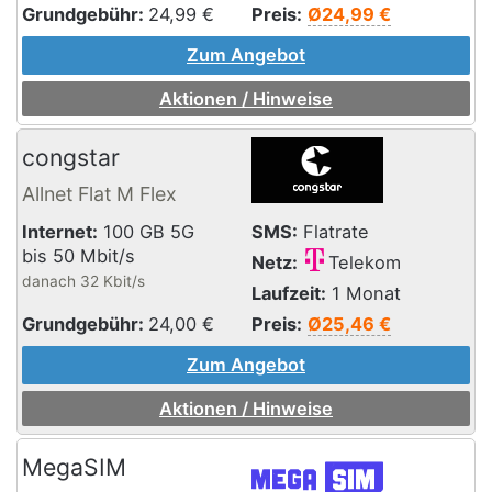
Grundgebühr:
24,99
€
Preis:
Ø24,99 €
Zum Angebot
Aktionen / Hinweise
congstar
Allnet Flat M Flex
Internet:
100 GB 5G
SMS:
Flatrate
bis 50 Mbit/s
Netz:
Telekom
danach 32 Kbit/s
Laufzeit:
1 Monat
Grundgebühr:
24,00
€
Preis:
Ø25,46 €
Zum Angebot
Aktionen / Hinweise
MegaSIM