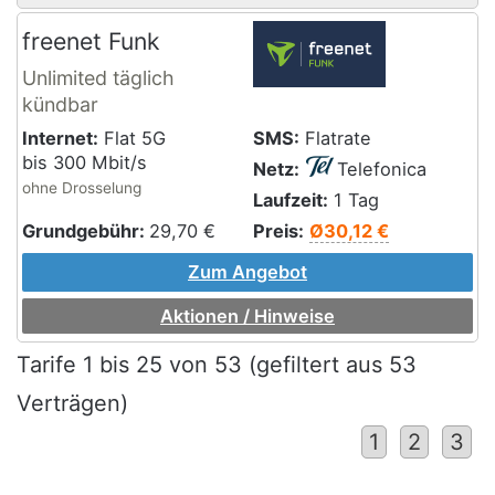
freenet Funk
Unlimited täglich
kündbar
Internet:
Flat 5G
SMS:
Flatrate
bis 300 Mbit/s
Netz:
Telefonica
ohne Drosselung
Laufzeit:
1 Tag
Grundgebühr:
29,70
€
Preis:
Ø30,12 €
Zum Angebot
Aktionen / Hinweise
Tarife
1
bis
25
von
53
(gefiltert aus 53
Verträgen)
1
2
3