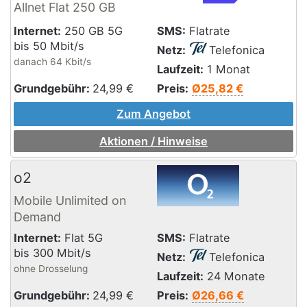
Allnet Flat 250 GB
Internet:
250 GB 5G
SMS:
Flatrate
bis 50 Mbit/s
Netz:
Telefonica
danach 64 Kbit/s
Laufzeit:
1 Monat
Grundgebühr:
24,99
€
Preis:
Ø25,82 €
Zum Angebot
Aktionen / Hinweise
o2
Mobile Unlimited on
Demand
Internet:
Flat 5G
SMS:
Flatrate
bis 300 Mbit/s
Netz:
Telefonica
ohne Drosselung
Laufzeit:
24 Monate
Grundgebühr:
24,99
€
Preis:
Ø26,66 €