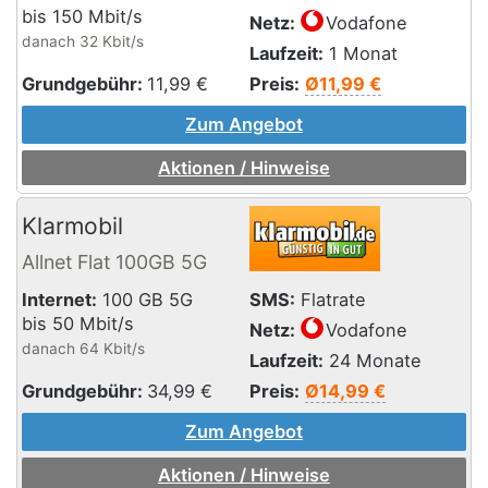
bis 150 Mbit/s
Netz:
Vodafone
danach 32 Kbit/s
Laufzeit:
1 Monat
Grundgebühr:
11,99
€
Preis:
Ø11,99 €
Zum Angebot
Aktionen / Hinweise
Klarmobil
Allnet Flat 100GB 5G
Internet:
100 GB 5G
SMS:
Flatrate
bis 50 Mbit/s
Netz:
Vodafone
danach 64 Kbit/s
Laufzeit:
24 Monate
Grundgebühr:
34,99
€
Preis:
Ø14,99 €
Zum Angebot
Aktionen / Hinweise