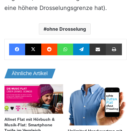
eine höhere Drosselungsgrenze hat).
ohne Drosselung
Facebook
X
Reddit
WhatsApp
Telegram
Teile per E-Mail
Drucken
Ähnliche Artikel
Allnet Flat mit Hörbuch &
Musik-Flat: Smartphone
Tarife im Vergleich