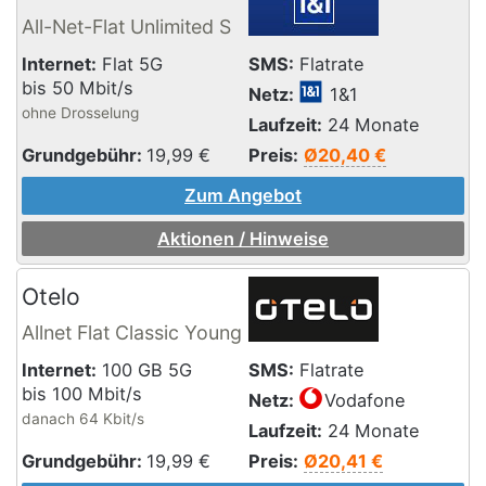
All-Net-Flat Unlimited S
Internet:
Flat 5G
SMS:
Flatrate
bis 50 Mbit/s
Netz:
1&1
ohne Drosselung
Laufzeit:
24 Monate
Grundgebühr:
19,99
€
Preis:
Ø20,40 €
Zum Angebot
Aktionen / Hinweise
Otelo
Allnet Flat Classic Young
Internet:
100 GB 5G
SMS:
Flatrate
bis 100 Mbit/s
Netz:
Vodafone
danach 64 Kbit/s
Laufzeit:
24 Monate
Grundgebühr:
19,99
€
Preis:
Ø20,41 €