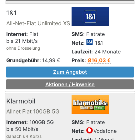
1&1
All-Net-Flat Unlimited XS
Internet:
Flat
SMS:
Flatrate
bis 21 Mbit/s
Netz:
1&1
ohne Drosselung
Laufzeit:
24 Monate
Grundgebühr:
14,99
€
Preis:
Ø16,03 €
Zum Angebot
Aktionen / Hinweise
Klarmobil
Allnet Flat 100GB 5G
Internet:
100GB 5G
SMS:
Flatrate
bis 50 Mbit/s
Netz:
Vodafone
danach 64 Kbit/s
Laufzeit:
1 Monat