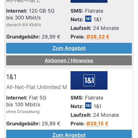
All-Net-Flat L
Internet:
120 GB 5G
SMS:
Flatrate
bis 300 Mbit/s
Netz:
1&1
danach 64 Kbit/s
Laufzeit:
24 Monate
Grundgebühr:
29,99
€
Preis:
Ø28,32 €
Zum Angebot
Aktionen / Hinweise
1&1
All-Net-Flat Unlimited M
Internet:
Flat 5G
SMS:
Flatrate
bis 100 Mbit/s
Netz:
1&1
ohne Drosselung
Laufzeit:
24 Monate
Grundgebühr:
29,99
€
Preis:
Ø29,15 €
Zum Angebot