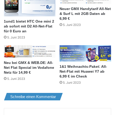
Neuer GMX Handytarif All-Net
& Surf L mit 2GB Daten ab
6,99 €
1und1 bietet HTC One mini 2
5. Juni 2023
ab sofort mit D2 All-Net-Flat
für 0 Euro an
5. Juni 2023
Neu bei GMX & WEB.DE: All-
1&1 Weihnachts-Paket: All-
Net Flat Special im Vodafone
Net-Flat mit Huawei Y7 ab
Netz für 14,99 €
6,99 € im Check
5. Juni 2023
5. Juni 2023
Schreibe einen Kommentar
K