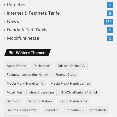
Ratgeber
9
Internet & Festnetz Tarife
8
News
125
Handy & Tarif Deals
5
Mobilfunknetze
5
Weitere Themen
Apple iPhone
Drillisch AG
Drillisch Online AG
Festnetznummer fürs Handy
Freenet Group
Media Markt Handytarife
Media Markt Handyvertrag
Musik Flat
ohne Drosselung
S-KON eKontor 24 GmbH
Samsung
Samsung Galaxy
Saturn Handytarife
Saturn Handyvertrag
SpeedOn
Studenten
Tariftastisch