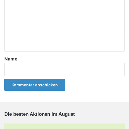
o
m
m
e
n
t
a
Name
r
*
Die besten Aktionen im August