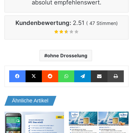
absolut empfehlenswert.
Kundenbewertung:
2.51
(
47
Stimmen)
ohne Drosselung
Facebook
X
Reddit
WhatsApp
Telegram
Teile per E-Mail
Drucken
Ähnliche Artikel