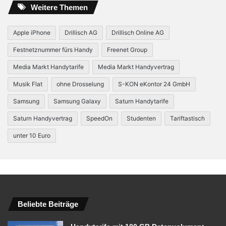
Weitere Themen
Apple iPhone
Drillisch AG
Drillisch Online AG
Festnetznummer fürs Handy
Freenet Group
Media Markt Handytarife
Media Markt Handyvertrag
Musik Flat
ohne Drosselung
S-KON eKontor 24 GmbH
Samsung
Samsung Galaxy
Saturn Handytarife
Saturn Handyvertrag
SpeedOn
Studenten
Tariftastisch
unter 10 Euro
Beliebte Beiträge