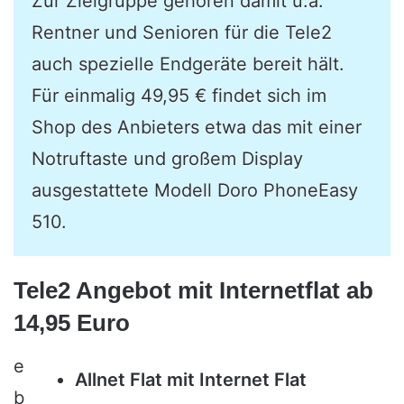
Zur Zielgruppe gehören damit u.a.
Rentner und Senioren für die Tele2
auch spezielle Endgeräte bereit hält.
Für einmalig 49,95 € findet sich im
Shop des Anbieters etwa das mit einer
Notruftaste und großem Display
ausgestattete Modell Doro PhoneEasy
510.
Tele2 Angebot mit Internetflat ab
14,95 Euro
e
Allnet Flat mit Internet Flat
b