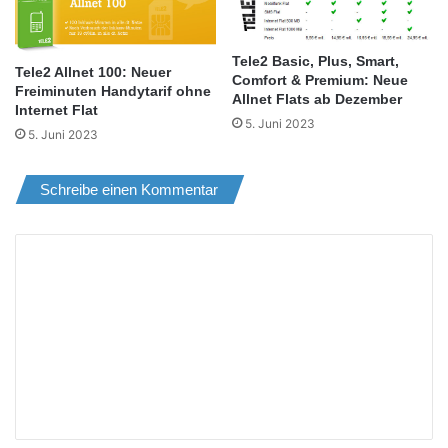
Tele2 Basic, Plus, Smart,
Tele2 Allnet 100: Neuer
Comfort & Premium: Neue
Freiminuten Handytarif ohne
Allnet Flats ab Dezember
Internet Flat
5. Juni 2023
5. Juni 2023
Schreibe einen Kommentar
K
o
m
m
e
n
t