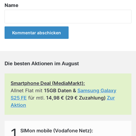
a
Name
r
*
Die besten Aktionen im August
Smartphone Deal (MediaMarkt):
Allnet Flat mit
15GB Daten &
Samsung Galaxy
S25 FE
für mtl.
14,98 € (29 € Zuzahlung)
Zur
Aktion
1
SIMon mobile (Vodafone Netz):