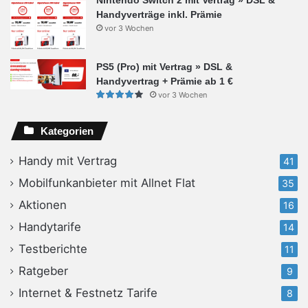
Handyverträge inkl. Prämie
vor 3 Wochen
PS5 (Pro) mit Vertrag » DSL &
Handyvertrag + Prämie ab 1 €
vor 3 Wochen
Kategorien
Handy mit Vertrag
41
Mobilfunkanbieter mit Allnet Flat
35
Aktionen
16
Handytarife
14
Testberichte
11
Ratgeber
9
Internet & Festnetz Tarife
8