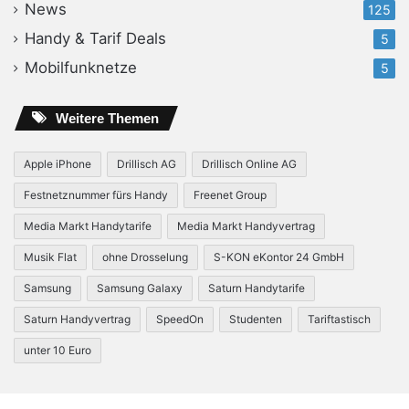
News
125
Handy & Tarif Deals
5
Mobilfunknetze
5
Weitere Themen
Apple iPhone
Drillisch AG
Drillisch Online AG
Festnetznummer fürs Handy
Freenet Group
Media Markt Handytarife
Media Markt Handyvertrag
Musik Flat
ohne Drosselung
S-KON eKontor 24 GmbH
Samsung
Samsung Galaxy
Saturn Handytarife
Saturn Handyvertrag
SpeedOn
Studenten
Tariftastisch
unter 10 Euro