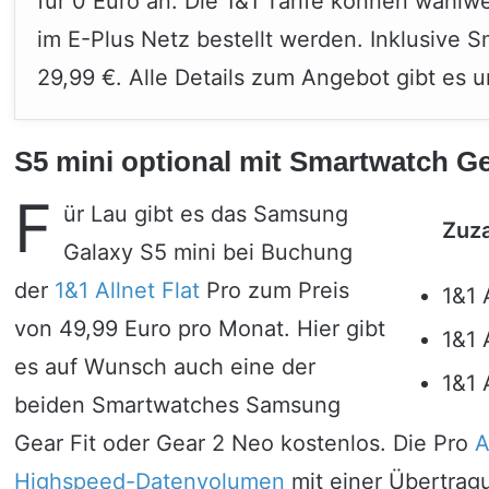
für 0 Euro an. Die 1&1 Tarife können wahlw
im E-Plus Netz bestellt werden. Inklusive 
29,99 €. Alle Details zum Angebot gibt es u
S5 mini optional mit Smartwatch Ge
F
ür Lau gibt es das Samsung
Zuza
Galaxy S5 mini bei Buchung
der
1&1 Allnet Flat
Pro zum Preis
1&1 
von 49,99 Euro pro Monat. Hier gibt
1&1 
es auf Wunsch auch eine der
1&1 
beiden Smartwatches Samsung
Gear Fit oder Gear 2 Neo kostenlos. Die Pro
A
Highspeed-Datenvolumen
mit einer Übertragu