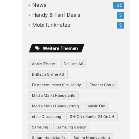
News
125
Handy & Tarif Deals
5
Mobilfunknetze
5
Weitere Themen
Apple iPhone
Drillisch AG
Drillisch Online AG
Festnetznummer fürs Handy
Freenet Group
Media Markt Handytarife
Media Markt Handyvertrag
Musik Flat
ohne Drosselung
S-KON eKontor 24 GmbH
Samsung
Samsung Galaxy
Saturn Handytarife
Saturn Handyvertrag