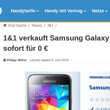
Allnet Flat Vergleich
Handytarife
Handy mit Vertrag
Netze
Startseite
/
News
/
1&1
/
1&1 verkauft Samsung Galaxy S
sofort für 0 €
Philipp Wolter
Letztes Update 5. Juni 2023