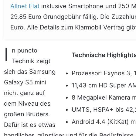
Allnet Flat
inklusive Smartphone und 250 
29,85 Euro Grundgebühr fällig. Die Zuzahlun
Euro. Alle Details zum Klarmobil Vertrag gib
I
n puncto
Technische Highlight
Technik zeigt
sich das Samsung
Prozessor: Exynos 3,
Galaxy S5 mini
11,43 cm HD Super AM
nicht ganz auf
8 Megapixel Kamera m
dem Niveau des
UMTS, HSPA+ bis 42,2 
großen Bruders.
Android 4.4 (KitKat) 
Dafür ist es etwas
handlicher, günstiger und für die Bedürfniss