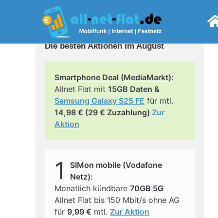
Die besten Aktionen im August
Smartphone Deal (MediaMarkt):
Allnet Flat mit
15GB Daten &
Samsung Galaxy S25 FE
für mtl.
14,98 € (29 € Zuzahlung)
Zur
Aktion
1
SIMon mobile (Vodafone
Netz):
Monatlich kündbare
70GB 5G
Allnet Flat bis 150 Mbit/s ohne AG
für
9,99 €
mtl.
Zur Aktion