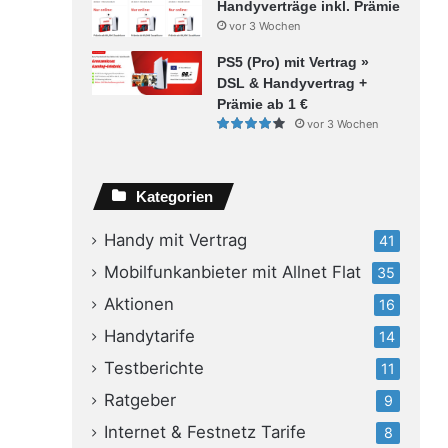
Handyverträge inkl. Prämie
vor 3 Wochen
PS5 (Pro) mit Vertrag »
DSL & Handyvertrag +
Prämie ab 1 €
vor 3 Wochen
Kategorien
Handy mit Vertrag
41
Mobilfunkanbieter mit Allnet Flat
35
Aktionen
16
Handytarife
14
Testberichte
11
Ratgeber
9
Internet & Festnetz Tarife
8