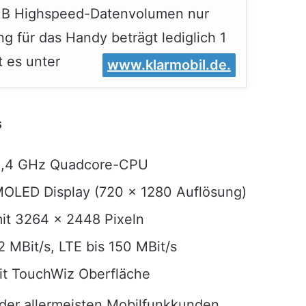
MB Highspeed-Datenvolumen nur
g für das Handy beträgt lediglich 1
t es unter
www.klarmobil.de.
s
 1,4 GHz Quadcore-CPU
OLED Display (720 x 1280 Auflösung)
it 3264 x 2448 Pixeln
MBit/s, LTE bis 150 MBit/s
mit TouchWiz Oberfläche
e der allermeisten Mobilfunkkunden