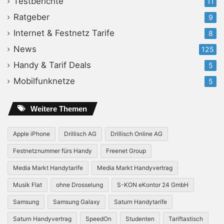
Testberichte
11
Ratgeber
9
Internet & Festnetz Tarife
8
News
125
Handy & Tarif Deals
5
Mobilfunknetze
5
Weitere Themen
Apple iPhone
Drillisch AG
Drillisch Online AG
Festnetznummer fürs Handy
Freenet Group
Media Markt Handytarife
Media Markt Handyvertrag
Musik Flat
ohne Drosselung
S-KON eKontor 24 GmbH
Samsung
Samsung Galaxy
Saturn Handytarife
Saturn Handyvertrag
SpeedOn
Studenten
Tariftastisch