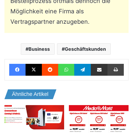
Bestellprozess oftmals dennoch die
Möglichkeit eine Firma als
Vertragspartner anzugeben.
Business
Geschäftskunden
Facebook
X
Reddit
WhatsApp
Telegram
Teile per E-Mail
Drucken
Ähnliche Artikel