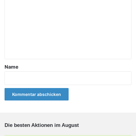
K
o
m
m
e
n
t
a
Name
r
*
Die besten Aktionen im August