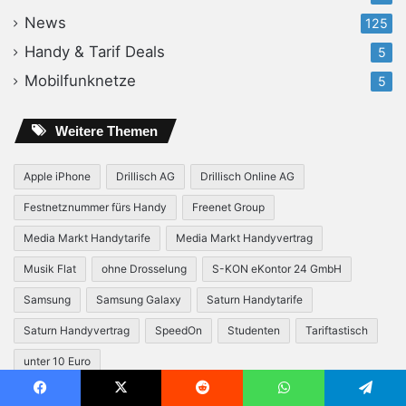
News
125
Handy & Tarif Deals
5
Mobilfunknetze
5
Weitere Themen
Apple iPhone
Drillisch AG
Drillisch Online AG
Festnetznummer fürs Handy
Freenet Group
Media Markt Handytarife
Media Markt Handyvertrag
Musik Flat
ohne Drosselung
S-KON eKontor 24 GmbH
Samsung
Samsung Galaxy
Saturn Handytarife
Saturn Handyvertrag
SpeedOn
Studenten
Tariftastisch
unter 10 Euro