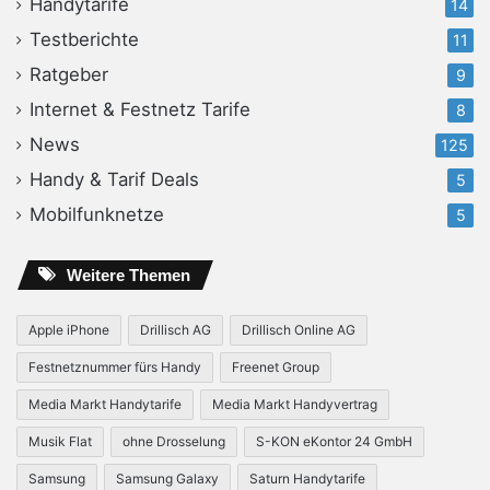
Handytarife
14
Testberichte
11
Ratgeber
9
Internet & Festnetz Tarife
8
News
125
Handy & Tarif Deals
5
Mobilfunknetze
5
Weitere Themen
Apple iPhone
Drillisch AG
Drillisch Online AG
Festnetznummer fürs Handy
Freenet Group
Media Markt Handytarife
Media Markt Handyvertrag
Musik Flat
ohne Drosselung
S-KON eKontor 24 GmbH
Samsung
Samsung Galaxy
Saturn Handytarife