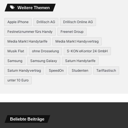
Weitere Themen
Apple iPhone
Drillisch AG
Drillisch Online AG
Festnetznummer fürs Handy
Freenet Group
Media Markt Handytarife
Media Markt Handyvertrag
Musik Flat
ohne Drosselung
S-KON eKontor 24 GmbH
Samsung
Samsung Galaxy
Saturn Handytarife
Saturn Handyvertrag
SpeedOn
Studenten
Tariftastisch
unter 10 Euro
Beliebte Beiträge