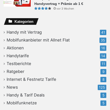
Handyvertrag + Prämie ab 1 €
vor 3 Wochen
Kategorien
Handy mit Vertrag
41
Mobilfunkanbieter mit Allnet Flat
35
Aktionen
16
Handytarife
14
Testberichte
11
Ratgeber
9
Internet & Festnetz Tarife
8
News
125
Handy & Tarif Deals
5
Mobilfunknetze
5