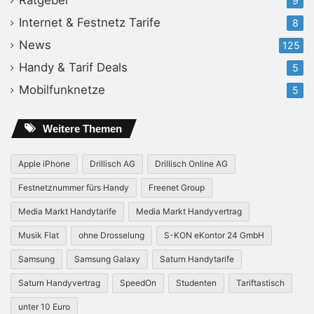
9
Internet & Festnetz Tarife
8
News
125
Handy & Tarif Deals
5
Mobilfunknetze
5
Weitere Themen
Apple iPhone
Drillisch AG
Drillisch Online AG
Festnetznummer fürs Handy
Freenet Group
Media Markt Handytarife
Media Markt Handyvertrag
Musik Flat
ohne Drosselung
S-KON eKontor 24 GmbH
Samsung
Samsung Galaxy
Saturn Handytarife
Saturn Handyvertrag
SpeedOn
Studenten
Tariftastisch
unter 10 Euro