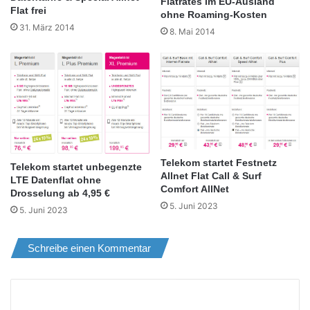
Flatrates im EU-Ausland
Flat frei
ohne Roaming-Kosten
31. März 2014
8. Mai 2014
Telekom startet Festnetz
Telekom startet unbegenzte
Allnet Flat Call & Surf
LTE Datenflat ohne
Comfort AllNet
Drosselung ab 4,95 €
5. Juni 2023
5. Juni 2023
Schreibe einen Kommentar
K