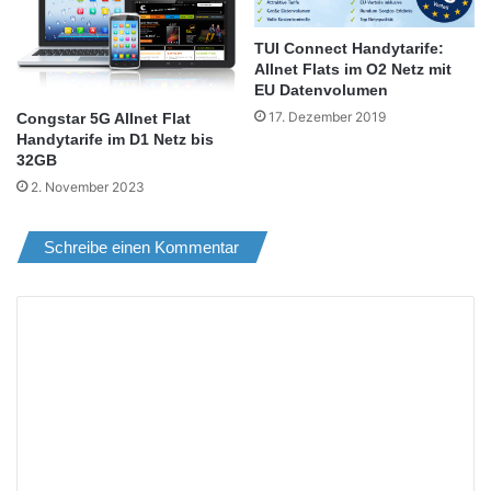
TUI Connect Handytarife:
Allnet Flats im O2 Netz mit
EU Datenvolumen
17. Dezember 2019
Congstar 5G Allnet Flat
Handytarife im D1 Netz bis
32GB
2. November 2023
Schreibe einen Kommentar
K
o
m
m
e
n