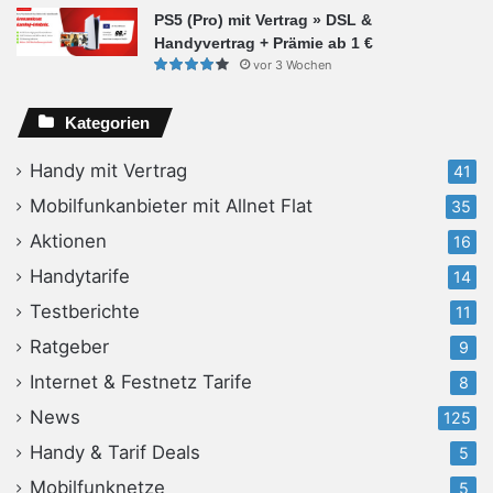
PS5 (Pro) mit Vertrag » DSL &
Handyvertrag + Prämie ab 1 €
vor 3 Wochen
Kategorien
Handy mit Vertrag
41
Mobilfunkanbieter mit Allnet Flat
35
Aktionen
16
Handytarife
14
Testberichte
11
Ratgeber
9
Internet & Festnetz Tarife
8
News
125
Handy & Tarif Deals
5
Mobilfunknetze
5