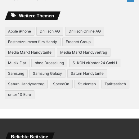
Weitere Themen
Apple iPhone
Drillisch AG
Drillisch Online AG
Festnetznummer fürs Handy
Freenet Group
Media Markt Handytarife
Media Markt Handyvertrag
Musik Flat
ohne Drosselung
S-KON eKontor 24 GmbH
Samsung
Samsung Galaxy
Saturn Handytarife
Saturn Handyvertrag
SpeedOn
Studenten
Tariftastisch
unter 10 Euro
Beliebte Beiträge