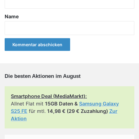
t
a
Name
r
*
Die besten Aktionen im August
Smartphone Deal (MediaMarkt):
Allnet Flat mit
15GB Daten &
Samsung Galaxy
S25 FE
für mtl.
14,98 € (29 € Zuzahlung)
Zur
Aktion