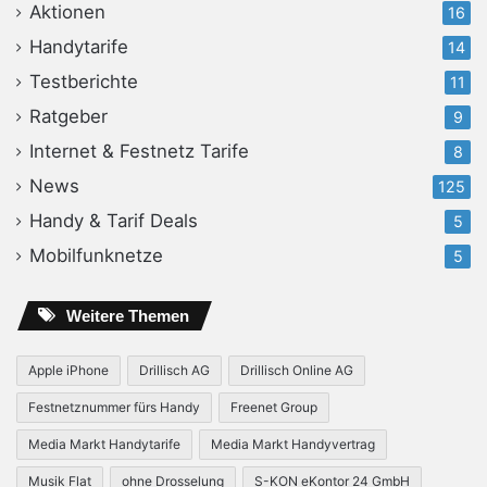
Aktionen
16
Handytarife
14
Testberichte
11
Ratgeber
9
Internet & Festnetz Tarife
8
News
125
Handy & Tarif Deals
5
Mobilfunknetze
5
Weitere Themen
Apple iPhone
Drillisch AG
Drillisch Online AG
Festnetznummer fürs Handy
Freenet Group
Media Markt Handytarife
Media Markt Handyvertrag
Musik Flat
ohne Drosselung
S-KON eKontor 24 GmbH