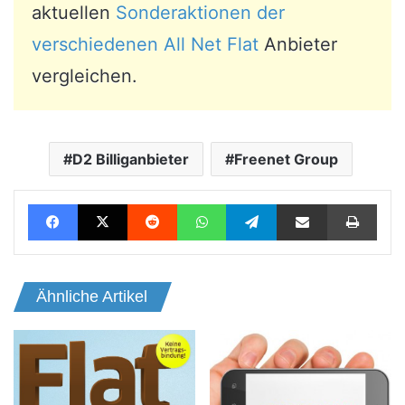
aktuellen
Sonderaktionen der
verschiedenen All Net Flat
Anbieter
vergleichen.
D2 Billiganbieter
Freenet Group
Facebook
X
Reddit
WhatsApp
Telegram
Teile per E-Mail
Drucken
Ähnliche Artikel