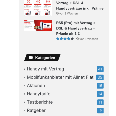
Vertrag » DSL &
Handyverträge inkl. Prämie
vor 3 Wochen
PS5 (Pro) mit Vertrag »
DSL & Handyvertrag +
Prämie ab 1 €
vor 3 Wochen
Kategorien
Handy mit Vertrag
41
Mobilfunkanbieter mit Allnet Flat
35
Aktionen
16
Handytarife
14
Testberichte
11
Ratgeber
9