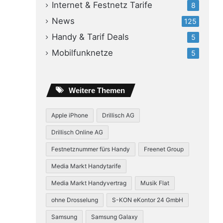
Internet & Festnetz Tarife
8
News
125
Handy & Tarif Deals
5
Mobilfunknetze
5
Weitere Themen
Apple iPhone
Drillisch AG
Drillisch Online AG
Festnetznummer fürs Handy
Freenet Group
Media Markt Handytarife
Media Markt Handyvertrag
Musik Flat
ohne Drosselung
S-KON eKontor 24 GmbH
Samsung
Samsung Galaxy