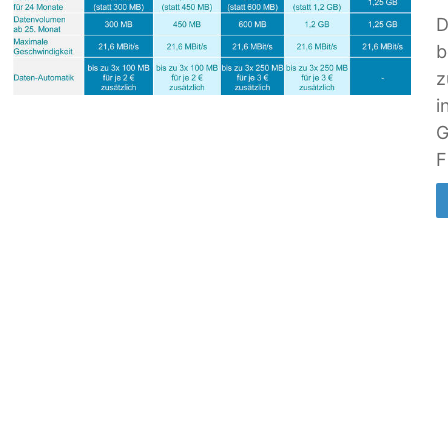
D
b
z
i
G
F