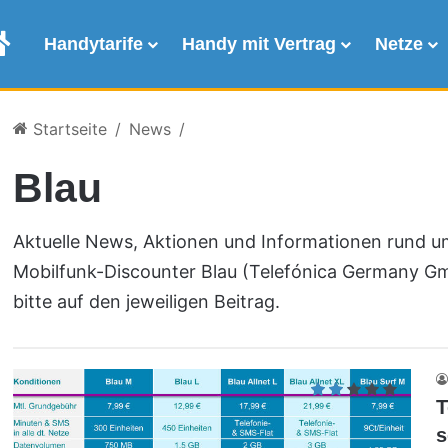
Allnet Flat Vergleich
Handytarife
Handy mit Vertrag
Netze
Startseite
/
News
/
Blau
Aktuelle News, Aktionen und Informationen rund u
Mobilfunk-Discounter Blau (Telefónica Germany Gmb
bitte auf den jeweiligen Beitrag.
T
s