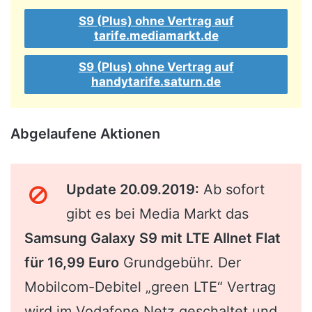
S9 (Plus) ohne Vertrag auf
tarife.mediamarkt.de
S9 (Plus) ohne Vertrag auf
handytarife.saturn.de
Abgelaufene Aktionen
Update 20.09.2019:
Ab sofort
gibt es bei Media Markt das
Samsung Galaxy S9 mit LTE Allnet Flat
für 16,99 Euro
Grundgebühr. Der
Mobilcom-Debitel „green LTE“ Vertrag
wird im Vodafone Netz geschaltet und