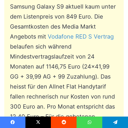
Samsung Galaxy S9 aktuell kaum unter
dem Listenpreis von 849 Euro. Die
Gesamtkosten des Media Markt
Angebots mit
Vodafone RED S Vertrag
belaufen sich während
Mindestvertragslaufzeit von 24
Monaten auf 1146,75 Euro (24×41,99
GG + 39,99 AG + 99 Zuzahlung). Das
heisst für den Allnet Flat Handytarif
fallen rechnerisch nur Kosten von rund
300 Euro an. Pro Monat entspricht das
12,40 Euro – Für die gebotenen
Vertragsleistungen durchaus ein gutes