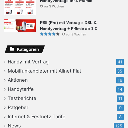
Handyverträge inkl. Prämie
vor 3 Wochen
PS5 (Pro) mit Vertrag » DSL &
Handyvertrag + Prämie ab 1 €
vor 3 Wochen
Kategorien
Handy mit Vertrag
41
Mobilfunkanbieter mit Allnet Flat
35
Aktionen
16
Handytarife
14
Testberichte
11
Ratgeber
9
Internet & Festnetz Tarife
8
News
125