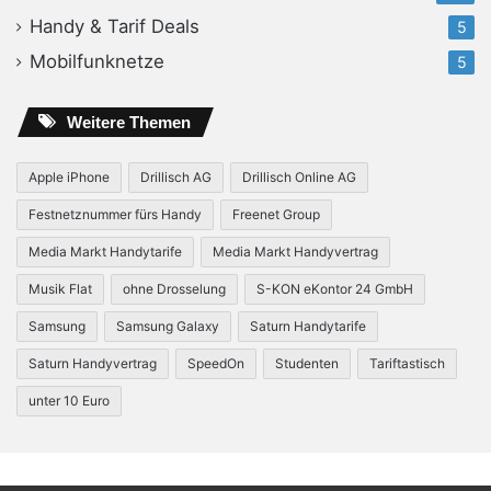
Handy & Tarif Deals
5
Mobilfunknetze
5
Weitere Themen
Apple iPhone
Drillisch AG
Drillisch Online AG
Festnetznummer fürs Handy
Freenet Group
Media Markt Handytarife
Media Markt Handyvertrag
Musik Flat
ohne Drosselung
S-KON eKontor 24 GmbH
Samsung
Samsung Galaxy
Saturn Handytarife
Saturn Handyvertrag
SpeedOn
Studenten
Tariftastisch
unter 10 Euro